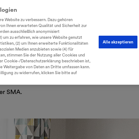
logien
re Website zu verbessern. Dazu gehören
on Ihnen erwarteten Qualität und Sicherheit zur
rden ausschließlich anonymisiert
able
Diagnose
Therapie & Behandlung
Leben mit SMA
Für Kind
) um zu erfahren, wie unsere Website genutzt
Alle akzeptieren
stiken, (2) um Ihnen erweiterte Funktionalitäten
t sozialen Medien anzubieten sowie (4) für
ken, stimmen Sie der Nutzung aller Cookies und
rer Cookie-/Datenschutzerklärung beschrieben ist,
e Weitergabe von Daten an Dritte umfassen kann.
skelatrophie (SMA): Während Eltern mehr darüber 
ligung zu widerrufen, klicken Sie bitte auf
chte Weise, was im Körper passiert und wie man 
ber SMA.