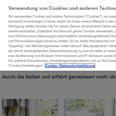
Verwendung von Cookies und anderen Techno
Wir verwenden Cookies und andere Technologien (“Cookies”), um unse
technisch notwendige Cookies, damit wir Ihnen unsere Website in der v
Verfügung stellen können. Die für diesen Zweck verarbeiteten Daten we
Every Day Unstopp
search
weiterverarbeitet. Zusätzlich möchten wir gerne Cookies verwenden, (1
Tastaturkürzel zur Bedienung der
wird (Performance-Messungen) einschließlich seitenübergreifender Stati
Für Kinder und Eltern
und Personalisierungen bereit zu stellen, (3) um Ihnen Interaktionen mi
Seite
Targeting- und Marketingzwecke. Indem Sie auf "Alle akzeptieren" klic
der damit einhergehenden Datenverarbeitung zu, wie sie näher in unse
was die Nutzung von Browser-Informationen und IP-Adressen sowie di
Hier findet Ihr Informationen um die Spinale Mu
Für weitere Informationen, Einstellungsmöglichkeiten und um Ihre Einwil
"Cookie-Einstellungen".
Cookie-/Datenschutzerklärung
entdecken Kinder auf anschauliche und kindgere
Zum Inhalt
I
durch die Seiten und erfahrt gemeinsam mehr ü
M
Zum Hauptmenü
S
Seite durchsuchen
Nach oben springen
O