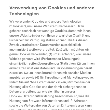
Verwendung von Cookies und anderen
Technologien
Suche
search
Wir verwenden Cookies und andere Technologien
Every Day
Diagnose
Therapie &
Lebe
(“Cookies”), um unsere Website zu verbessern. Dazu
Über uns
Unstoppable
Behandlung
gehören technisch notwendige Cookies, damit wir Ihnen
Tastaturkürzel zur Bedienung der
unsere Website in der von Ihnen erwarteten Qualität und
Sicherheit zur Verfügung stellen können. Die für diesen
Seite
.
Zweck verarbeiteten Daten werden ausschließlich
anonymisiert weiterverarbeitet. Zusätzlich möchten wir
gerne Cookies verwenden, (1) um zu erfahren, wie unsere
Website genutzt wird (Performance-Messungen)
einschließlich seitenübergreifender Statistiken, (2) um Ihnen
Zum Inhalt
I
erweiterte Funktionalitäten und Personalisierungen bereit
zu stellen, (3) um Ihnen Interaktionen mit sozialen Medien
M
Zum Hauptmenü
anzubieten sowie (4) für Targeting- und Marketingzwecke.
Indem Sie auf "Alle akzeptieren" klicken, stimmen Sie der
Nutzung aller Cookies und der damit einhergehenden
S
Seite durchsuchen
Datenverarbeitung zu, wie sie näher in unserer
Cookie-/Datenschutzerklärung beschrieben ist, was die
Nach oben springen
O
Nutzung von Browser-Informationen und IP-Adressen
sowie die Weitergabe von Daten an Dritte umfassen kann.