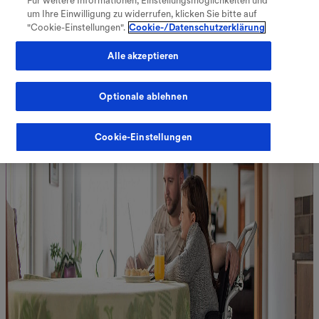
Für weitere Informationen, Einstellungsmöglichkeiten und
V
Verzeichnis öffnen
um Ihre Einwilligung zu widerrufen, klicken Sie bitte auf
"Cookie-Einstellungen".
Cookie-/Datenschutzerklärung
Alle akzeptieren
Optionale ablehnen
Fachkreise
Meine Therapie
Cookie-Einstellungen
Warenkorb