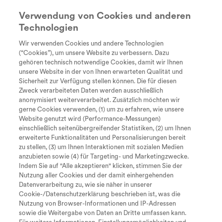
Verwendung von Cookies und anderen
Technologien
Suche
search
Wir verwenden Cookies und andere Technologien
Every Day
Diagnose
Therapie &
Lebe
(“Cookies”), um unsere Website zu verbessern. Dazu
Für Eltern
Unstoppable
Behandlung
gehören technisch notwendige Cookies, damit wir Ihnen
Tastaturkürzel zur Bedienung der
unsere Website in der von Ihnen erwarteten Qualität und
Sicherheit zur Verfügung stellen können. Die für diesen
Seite
Ein Kind mit SMA zu begleiten, bringt viele
Zweck verarbeiteten Daten werden ausschließlich
Fragen, Entscheidungen und
anonymisiert weiterverarbeitet. Zusätzlich möchten wir
gerne Cookies verwenden, (1) um zu erfahren, wie unsere
Herausforderungen mit sich. Gleichzeitig
Website genutzt wird (Performance-Messungen)
möchten Eltern ihrem Kind Sicherheit geben
einschließlich seitenübergreifender Statistiken, (2) um Ihnen
Zum Inhalt
I
und den Alltag so gut wie möglich gestalten.
erweiterte Funktionalitäten und Personalisierungen bereit
zu stellen, (3) um Ihnen Interaktionen mit sozialen Medien
Auf diesen Seiten findest Du Informationen,
M
Zum Hauptmenü
anzubieten sowie (4) für Targeting- und Marketingzwecke.
Unterstützung und Erfahrungen für Eltern von
Indem Sie auf "Alle akzeptieren" klicken, stimmen Sie der
Nutzung aller Cookies und der damit einhergehenden
S
Kindern mit SMA. Von der Diagnose über den
Seite durchsuchen
Datenverarbeitung zu, wie sie näher in unserer
Alltag bis hin zu Beruf und Organisation – wir
Cookie-/Datenschutzerklärung beschrieben ist, was die
Nach oben springen
O
Nutzung von Browser-Informationen und IP-Adressen
zeigen Dir, welche Möglichkeiten es gibt und
sowie die Weitergabe von Daten an Dritte umfassen kann.
wo Du Hilfe findest.