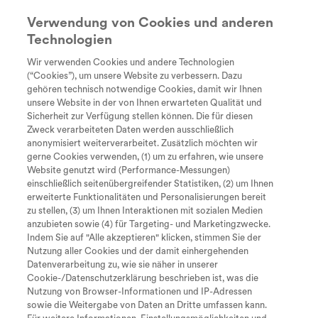
Verwendung von Cookies und anderen
Technologien
Suche
search
Wir verwenden Cookies und andere Technologien
Every Day
Diagnose
Therapie &
Lebe
(“Cookies”), um unsere Website zu verbessern. Dazu
Rechtliche Hinweise
Unstoppable
Behandlung
gehören technisch notwendige Cookies, damit wir Ihnen
Tastaturkürzel zur Bedienung der
unsere Website in der von Ihnen erwarteten Qualität und
Sicherheit zur Verfügung stellen können. Die für diesen
Seite
Zweck verarbeiteten Daten werden ausschließlich
anonymisiert weiterverarbeitet. Zusätzlich möchten wir
Keine Garantie und keine Haftung
gerne Cookies verwenden, (1) um zu erfahren, wie unsere
Website genutzt wird (Performance-Messungen)
einschließlich seitenübergreifender Statistiken, (2) um Ihnen
Zum Inhalt
I
erweiterte Funktionalitäten und Personalisierungen bereit
zu stellen, (3) um Ihnen Interaktionen mit sozialen Medien
M
Zum Hauptmenü
Der Herausgeber dieser Webseite unternimmt zwar alles,
anzubieten sowie (4) für Targeting- und Marketingzwecke.
um exakte und aktuelle Informationen bereitzustellen, doch
Indem Sie auf "Alle akzeptieren" klicken, stimmen Sie der
leistet er weder ausdrücklich noch stillschweigend
Nutzung aller Cookies und der damit einhergehenden
S
Seite durchsuchen
irgendwelche Gewähr oder Garantie für die Genauigkeit
Datenverarbeitung zu, wie sie näher in unserer
und Vollständigkeit der Information auf dieser Website und
Cookie-/Datenschutzerklärung beschrieben ist, was die
Nach oben springen
O
lehnen jegliche Haftung für die Verwendung dieser Website
Nutzung von Browser-Informationen und IP-Adressen
oder von Websites, die über einen Link mit ihr verbunden
sowie die Weitergabe von Daten an Dritte umfassen kann.