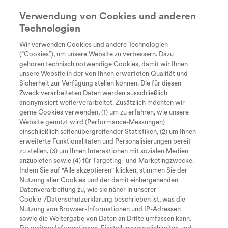
Verwendung von Cookies und anderen
Technologien
Suche
search
Wir verwenden Cookies und andere Technologien
Every Day
Diagnose
Therapie &
Lebe
(“Cookies”), um unsere Website zu verbessern. Dazu
Sport und Bewegung mit SMA
Unstoppable
Behandlung
gehören technisch notwendige Cookies, damit wir Ihnen
Tastaturkürzel zur Bedienung der
unsere Website in der von Ihnen erwarteten Qualität und
Sicherheit zur Verfügung stellen können. Die für diesen
Seite
Sport und Bewegung mit Spinaler
Zweck verarbeiteten Daten werden ausschließlich
Muskelathrophie: Erfahre auf diesen Seiten
anonymisiert weiterverarbeitet. Zusätzlich möchten wir
gerne Cookies verwenden, (1) um zu erfahren, wie unsere
mehr darüber, welche Bewegungsformen
Website genutzt wird (Performance-Messungen)
besonders geeignet sind und Spaß machen.
einschließlich seitenübergreifender Statistiken, (2) um Ihnen
Zum Inhalt
I
Hole Dir darüber hinaus Tipps, Tricks und Infos
erweiterte Funktionalitäten und Personalisierungen bereit
zu stellen, (3) um Ihnen Interaktionen mit sozialen Medien
in den Erfahrungsberichten unserer Community.
M
Zum Hauptmenü
anzubieten sowie (4) für Targeting- und Marketingzwecke.
Indem Sie auf "Alle akzeptieren" klicken, stimmen Sie der
Nutzung aller Cookies und der damit einhergehenden
S
Seite durchsuchen
Datenverarbeitung zu, wie sie näher in unserer
Cookie-/Datenschutzerklärung beschrieben ist, was die
Nach oben springen
O
Nutzung von Browser-Informationen und IP-Adressen
sowie die Weitergabe von Daten an Dritte umfassen kann.