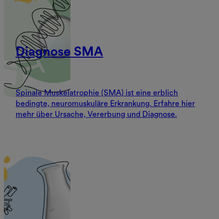
Diagnose SMA
Spinale Muskelatrophie (SMA) ist eine erblich
bedingte, neuromuskuläre Erkrankung. Erfahre hier
mehr über Ursache, Vererbung und Diagnose.