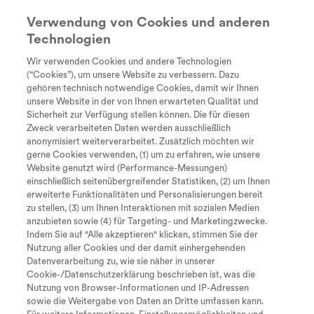
Verwendung von Cookies und anderen
Technologien
Suche
search
Wir verwenden Cookies und andere Technologien
Every Day
Diagnose
Therapie &
Lebe
(“Cookies”), um unsere Website zu verbessern. Dazu
Inklusion & Barrierefreiheit
Unstoppable
Behandlung
gehören technisch notwendige Cookies, damit wir Ihnen
Tastaturkürzel zur Bedienung der
unsere Website in der von Ihnen erwarteten Qualität und
Sicherheit zur Verfügung stellen können. Die für diesen
Seite
Inklusion bedeutet, selbstverständlich
Zweck verarbeiteten Daten werden ausschließlich
dazuzugehören – in der Schule, im Beruf, in der
anonymisiert weiterverarbeitet. Zusätzlich möchten wir
gerne Cookies verwenden, (1) um zu erfahren, wie unsere
Freizeit und im gesellschaftlichen Leben. Für
Website genutzt wird (Performance-Messungen)
Menschen mit SMA ist das oft noch mit Hürden
einschließlich seitenübergreifender Statistiken, (2) um Ihnen
Zum Inhalt
I
verbunden, zugleich gibt es viele persönliche
erweiterte Funktionalitäten und Personalisierungen bereit
zu stellen, (3) um Ihnen Interaktionen mit sozialen Medien
Wege, gute Lösungen und ermutigende
M
Zum Hauptmenü
anzubieten sowie (4) für Targeting- und Marketingzwecke.
Erfahrungen. Auf dieser Seite findest Du
Indem Sie auf "Alle akzeptieren" klicken, stimmen Sie der
Nutzung aller Cookies und der damit einhergehenden
S
Community-Beiträge mit Einblicken, Tipps und
Seite durchsuchen
Datenverarbeitung zu, wie sie näher in unserer
Perspektiven rund um Barrierefreiheit, Teilhabe
Cookie-/Datenschutzerklärung beschrieben ist, was die
Nach oben springen
O
Nutzung von Browser-Informationen und IP-Adressen
und ein selbstbestimmtes Leben mit SMA.
sowie die Weitergabe von Daten an Dritte umfassen kann.