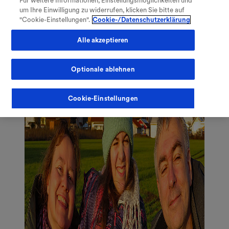
Für weitere Informationen, Einstellungsmöglichkeiten und
V
Verzeichnis öffnen
um Ihre Einwilligung zu widerrufen, klicken Sie bitte auf
"Cookie-Einstellungen".
Cookie-/Datenschutzerklärung
Alle akzeptieren
Optionale ablehnen
Fachkreise
Meine Therapie
Cookie-Einstellungen
Warenkorb