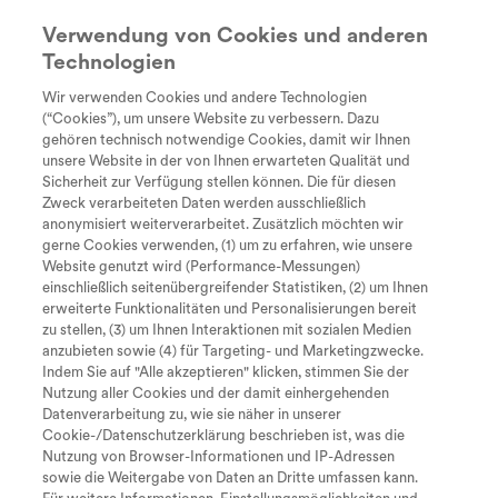
Verwendung von Cookies und anderen
Technologien
Suche
search
Wir verwenden Cookies und andere Technologien
Every Day
Diagnose
Therapie &
Lebe
(“Cookies”), um unsere Website zu verbessern. Dazu
Klaus mit seiner Tochter Tomke
Unstoppable
Behandlung
gehören technisch notwendige Cookies, damit wir Ihnen
Tastaturkürzel zur Bedienung der
unsere Website in der von Ihnen erwarteten Qualität und
Sicherheit zur Verfügung stellen können. Die für diesen
Seite
Dein Face SMA Redaktionsteam stellt sich vor
Zweck verarbeiteten Daten werden ausschließlich
anonymisiert weiterverarbeitet. Zusätzlich möchten wir
gerne Cookies verwenden, (1) um zu erfahren, wie unsere
timer
Website genutzt wird (Performance-Messungen)
Lesezeit: 1 min
einschließlich seitenübergreifender Statistiken, (2) um Ihnen
Zum Inhalt
I
erweiterte Funktionalitäten und Personalisierungen bereit
Vorherige Seite
zu stellen, (3) um Ihnen Interaktionen mit sozialen Medien
Teilen
Bookmark
M
Zum Hauptmenü
anzubieten sowie (4) für Targeting- und Marketingzwecke.
Indem Sie auf "Alle akzeptieren" klicken, stimmen Sie der
Nutzung aller Cookies und der damit einhergehenden
S
Seite durchsuchen
Datenverarbeitung zu, wie sie näher in unserer
Cookie-/Datenschutzerklärung beschrieben ist, was die
Nach oben springen
O
Nutzung von Browser-Informationen und IP-Adressen
sowie die Weitergabe von Daten an Dritte umfassen kann.