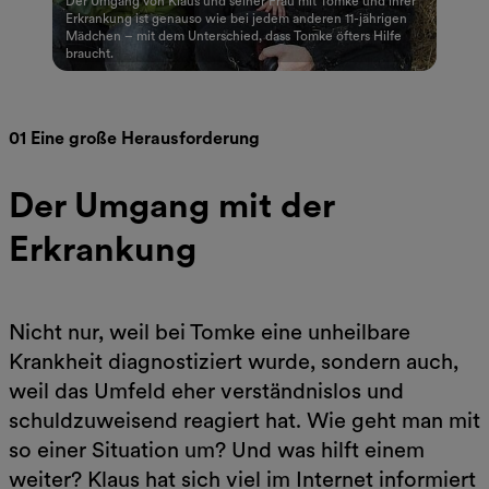
Der Umgang von Klaus und seiner Frau mit Tomke und ihrer
Erkrankung ist genauso wie bei jedem anderen 11-jährigen
Mädchen – mit dem Unterschied, dass Tomke öfters Hilfe
braucht.
01 Eine große Herausforderung
Der Umgang mit der
Erkrankung
Nicht nur, weil bei Tomke eine unheilbare
Krankheit diagnostiziert wurde, sondern auch,
weil das Umfeld eher verständnislos und
schuldzuweisend reagiert hat. Wie geht man mit
so einer Situation um? Und was hilft einem
weiter? Klaus hat sich viel im Internet informiert