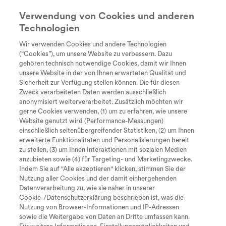
Verwendung von Cookies und anderen
Technologien
Suche
search
Wir verwenden Cookies und andere Technologien
Every Day
Diagnose
Therapie &
Lebe
(“Cookies”), um unsere Website zu verbessern. Dazu
Kämpfen für die Akzeptanz der
Unstoppable
Behandlung
gehören technisch notwendige Cookies, damit wir Ihnen
Tastaturkürzel zur Bedienung der
Tochter: Klaus' Geschichte
unsere Website in der von Ihnen erwarteten Qualität und
Sicherheit zur Verfügung stellen können. Die für diesen
Seite
Zweck verarbeiteten Daten werden ausschließlich
Klaus ist 51 Jahre alt, Vater einer 11-jährigen
anonymisiert weiterverarbeitet. Zusätzlich möchten wir
gerne Cookies verwenden, (1) um zu erfahren, wie unsere
Tochter mit SMA Typ 2/3 und SMA-
Website genutzt wird (Performance-Messungen)
Alleskönner. Bis zur Diagnose hat es einige Zeit
einschließlich seitenübergreifender Statistiken, (2) um Ihnen
Zum Inhalt
I
erweiterte Funktionalitäten und Personalisierungen bereit
gedauert und als sie endlich da war, war es für
zu stellen, (3) um Ihnen Interaktionen mit sozialen Medien
alle erstmal ein Schock. Wie Klaus dank des
M
Zum Hauptmenü
anzubieten sowie (4) für Targeting- und Marketingzwecke.
Austauschs mit anderen positiv in die Zukunft
Indem Sie auf "Alle akzeptieren" klicken, stimmen Sie der
Nutzung aller Cookies und der damit einhergehenden
S
Seite durchsuchen
schaut - und wie unerschrocken Tomke ihr
Datenverarbeitung zu, wie sie näher in unserer
Leben meistert, erfährst du im Video.
Cookie-/Datenschutzerklärung beschrieben ist, was die
Nach oben springen
O
Nutzung von Browser-Informationen und IP-Adressen
sowie die Weitergabe von Daten an Dritte umfassen kann.