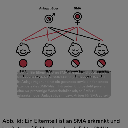
Abb. 1d: Ein Elternteil ist an SMA erkrankt und besitzt zwei
fehlende oder defekte SMN1-Gene, das andere Elternteil
ist Anlageträger und hat ein gesundes sowie ein fehlendes
bzw. defektes SMN1-Gen. Für jedes Kind besteht jeweils
eine 50-prozentige Wahrscheinlichkeit, an SMA zu
erkranken oder Anlageträgerin bzw. -träger für SMA zu sein.
Abb. 1d: Ein Elternteil ist an SMA erkrankt und