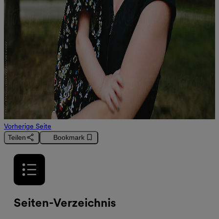
Vorherige Seite
Teilen
Bookmark
format_list_bulleted
Seiten-Verzeichnis