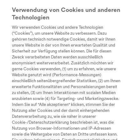
Verwendung von Cookies und anderen
Technologien
Suche
search
Wir verwenden Cookies und andere Technologien
Every Day
Diagnose
Therapie &
Lebe
(“Cookies”), um unsere Website zu verbessern. Dazu
Genetik und Vererbung bei SMA
Unstoppable
Behandlung
gehören technisch notwendige Cookies, damit wir Ihnen
Tastaturkürzel zur Bedienung der
unsere Website in der von Ihnen erwarteten Qualität und
Sicherheit zur Verfügung stellen können. Die für diesen
Seite
Als genetische Erkrankung wird die Spinale
Zweck verarbeiteten Daten werden ausschließlich
Muskelatrophie von den Eltern an ihre Kinder
anonymisiert weiterverarbeitet. Zusätzlich möchten wir
gerne Cookies verwenden, (1) um zu erfahren, wie unsere
vererbt. Hier findest Du anschauliche
Website genutzt wird (Performance-Messungen)
Erklärungen, welche Konstellationen bei der
einschließlich seitenübergreifender Statistiken, (2) um Ihnen
Zum Inhalt
I
Vererbung von SMA möglich sind, und Du
erweiterte Funktionalitäten und Personalisierungen bereit
zu stellen, (3) um Ihnen Interaktionen mit sozialen Medien
bekommst einen verständlichen Einblick in die
M
Zum Hauptmenü
anzubieten sowie (4) für Targeting- und Marketingzwecke.
Genetik.
Indem Sie auf "Alle akzeptieren" klicken, stimmen Sie der
Nutzung aller Cookies und der damit einhergehenden
S
Seite durchsuchen
Datenverarbeitung zu, wie sie näher in unserer
Cookie-/Datenschutzerklärung beschrieben ist, was die
timer
Lesezeit: 10 min
Nach oben springen
O
Nutzung von Browser-Informationen und IP-Adressen
sowie die Weitergabe von Daten an Dritte umfassen kann.