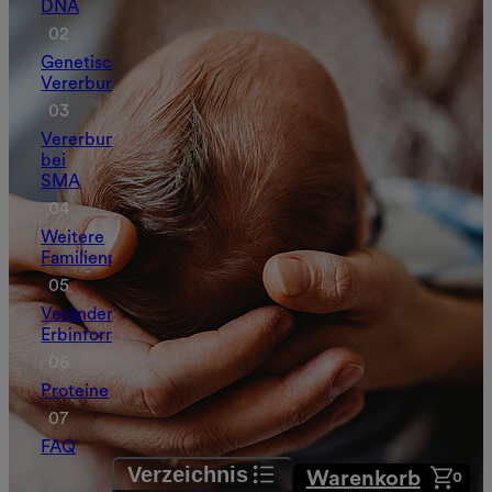
DNA
Genetische
Vererbung
Vererbung
bei
SMA
Weitere
Familienplanung
Veränderte
Erbinformation
Proteine
FAQ
Verzeichnis
Warenkorb
0