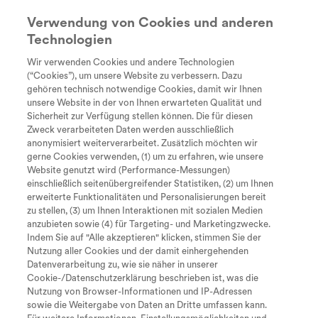
Verwendung von Cookies und anderen
Technologien
Suche
search
Wir verwenden Cookies und andere Technologien
Lexikon
Every Day
Diagnose
Therapie &
Lebe
(“Cookies”), um unsere Website zu verbessern. Dazu
Unstoppable
Behandlung
gehören technisch notwendige Cookies, damit wir Ihnen
Rezessiv
Tastaturkürzel zur Bedienung der
unsere Website in der von Ihnen erwarteten Qualität und
Sicherheit zur Verfügung stellen können. Die für diesen
Seite
Merkmale (wie z. B. die Augenfarbe) können
Zweck verarbeiteten Daten werden ausschließlich
anonymisiert weiterverarbeitet. Zusätzlich möchten wir
rezessiv oder dominant vererbt werden. Ist ein
gerne Cookies verwenden, (1) um zu erfahren, wie unsere
Merkmal rezessiv, werden zwei identische
Website genutzt wird (Performance-Messungen)
einschließlich seitenübergreifender Statistiken, (2) um Ihnen
Zum Inhalt
I
Genkopien benötigt, damit es auftritt.
erweiterte Funktionalitäten und Personalisierungen bereit
Beispielsweise sind blaue Augen rezessiv
zu stellen, (3) um Ihnen Interaktionen mit sozialen Medien
M
Zum Hauptmenü
anzubieten sowie (4) für Targeting- und Marketingzwecke.
gegenüber braunen Augen.
Indem Sie auf "Alle akzeptieren" klicken, stimmen Sie der
Nutzung aller Cookies und der damit einhergehenden
S
Seite durchsuchen
Nur wenn beide Genkopien die Erbinformation
Datenverarbeitung zu, wie sie näher in unserer
für blaue Augen enthalten, setzt sich das
Cookie-/Datenschutzerklärung beschrieben ist, was die
Nach oben springen
O
Nutzung von Browser-Informationen und IP-Adressen
Merkmal „blaue Augen“ durch.
sowie die Weitergabe von Daten an Dritte umfassen kann.