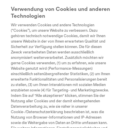
Verwendung von Cookies und anderen
Technologien
Suche
search
Wir verwenden Cookies und andere Technologien
Lexikon
Every Day
Diagnose
Therapie &
Lebe
(“Cookies”), um unsere Website zu verbessern. Dazu
Unstoppable
Behandlung
gehören technisch notwendige Cookies, damit wir Ihnen
Oral
Tastaturkürzel zur Bedienung der
unsere Website in der von Ihnen erwarteten Qualität und
Sicherheit zur Verfügung stellen können. Die für diesen
Seite
Der Begriff „oral“ ist eine Kurzform von
Zweck verarbeiteten Daten werden ausschließlich
anonymisiert weiterverarbeitet. Zusätzlich möchten wir
„peroral“ (lateinisch: per = durch und os =
gerne Cookies verwenden, (1) um zu erfahren, wie unsere
Mund). Es bedeutet, dass ein Medikament
Website genutzt wird (Performance-Messungen)
einschließlich seitenübergreifender Statistiken, (2) um Ihnen
Zum Inhalt
I
geschluckt wird.
erweiterte Funktionalitäten und Personalisierungen bereit
zu stellen, (3) um Ihnen Interaktionen mit sozialen Medien
Synonyme: Orale
M
Zum Hauptmenü
anzubieten sowie (4) für Targeting- und Marketingzwecke.
Indem Sie auf "Alle akzeptieren" klicken, stimmen Sie der
Nutzung aller Cookies und der damit einhergehenden
S
Seite durchsuchen
Zurück zum Lexikon
Datenverarbeitung zu, wie sie näher in unserer
Cookie-/Datenschutzerklärung beschrieben ist, was die
Nach oben springen
O
Nutzung von Browser-Informationen und IP-Adressen
sowie die Weitergabe von Daten an Dritte umfassen kann.