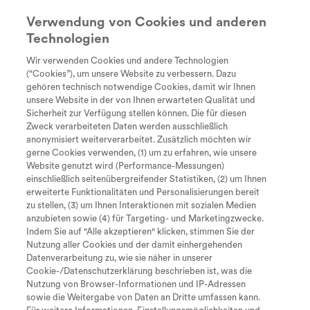
Verwendung von Cookies und anderen
Technologien
Suche
search
Wir verwenden Cookies und andere Technologien
Lexikon
Every Day
Diagnose
Therapie &
Lebe
(“Cookies”), um unsere Website zu verbessern. Dazu
Unstoppable
Behandlung
gehören technisch notwendige Cookies, damit wir Ihnen
Neugeborenen-Screening
Tastaturkürzel zur Bedienung der
unsere Website in der von Ihnen erwarteten Qualität und
Sicherheit zur Verfügung stellen können. Die für diesen
Seite
Das Neugeborenen-Screening ist eine
Zweck verarbeiteten Daten werden ausschließlich
anonymisiert weiterverarbeitet. Zusätzlich möchten wir
Methode, um frühzeitig bestimmte
gerne Cookies verwenden, (1) um zu erfahren, wie unsere
Erkrankungen erkennen und behandeln zu
Website genutzt wird (Performance-Messungen)
einschließlich seitenübergreifender Statistiken, (2) um Ihnen
Zum Inhalt
I
können.
erweiterte Funktionalitäten und Personalisierungen bereit
zu stellen, (3) um Ihnen Interaktionen mit sozialen Medien
SMA ist seit Oktober 2021 Teil des Screenings.
M
Zum Hauptmenü
anzubieten sowie (4) für Targeting- und Marketingzwecke.
Indem Sie auf "Alle akzeptieren" klicken, stimmen Sie der
Dafür wird dem Baby am 3. Lebenstag ein
Nutzung aller Cookies und der damit einhergehenden
S
Seite durchsuchen
Tropfen Fersenblut entnommen und in einem
Datenverarbeitung zu, wie sie näher in unserer
Screening-Labor untersucht.
Cookie-/Datenschutzerklärung beschrieben ist, was die
Nach oben springen
O
Nutzung von Browser-Informationen und IP-Adressen
sowie die Weitergabe von Daten an Dritte umfassen kann.