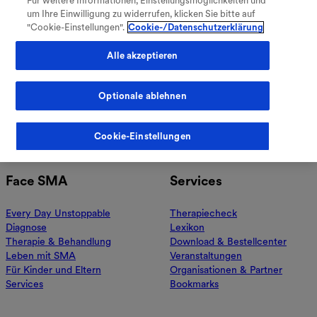
Für weitere Informationen, Einstellungsmöglichkeiten und
Zurück zum Lexikon
V
Verzeichnis öffnen
um Ihre Einwilligung zu widerrufen, klicken Sie bitte auf
"Cookie-Einstellungen".
Cookie-/Datenschutzerklärung
Alle akzeptieren
Face SMA entsteht mit und für die SMA Community. Wir
wollen der Krankheit ein Gesicht geben, informieren und
Dich dabei unterstützen, der Krankheit die Stirn zu bieten.
Optionale ablehnen
Mehr über uns
Fachkreise
Meine Therapie
Cookie-Einstellungen
Warenkorb
Face SMA
Services
Every Day Unstoppable
Therapiecheck
Diagnose
Lexikon
Therapie & Behandlung
Download & Bestellcenter
Leben mit SMA
Veranstaltungen
Für Kinder und Eltern
Organisationen & Partner
Services
Bookmarks