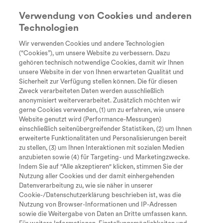
Verwendung von Cookies und anderen
Technologien
Suche
search
Wir verwenden Cookies und andere Technologien
Lexikon
Every Day
Diagnose
Therapie &
Lebe
(“Cookies”), um unsere Website zu verbessern. Dazu
Unstoppable
Behandlung
gehören technisch notwendige Cookies, damit wir Ihnen
DNA-Replikation
Tastaturkürzel zur Bedienung der
unsere Website in der von Ihnen erwarteten Qualität und
Sicherheit zur Verfügung stellen können. Die für diesen
Seite
Bei der Replikation wird eine exakte Kopie der
Zweck verarbeiteten Daten werden ausschließlich
anonymisiert weiterverarbeitet. Zusätzlich möchten wir
DNA hergestellt. Dadurch enthalten Zellen, die
gerne Cookies verwenden, (1) um zu erfahren, wie unsere
sich teilen, exakt die gleiche Erbinformation. Bei
Website genutzt wird (Performance-Messungen)
einschließlich seitenübergreifender Statistiken, (2) um Ihnen
Zum Inhalt
I
einer Replikation können auch Fehler passieren,
erweiterte Funktionalitäten und Personalisierungen bereit
die im Normalfall aber sofort repariert werden.
zu stellen, (3) um Ihnen Interaktionen mit sozialen Medien
M
Zum Hauptmenü
anzubieten sowie (4) für Targeting- und Marketingzwecke.
Indem Sie auf "Alle akzeptieren" klicken, stimmen Sie der
Nutzung aller Cookies und der damit einhergehenden
S
Seite durchsuchen
Datenverarbeitung zu, wie sie näher in unserer
Cookie-/Datenschutzerklärung beschrieben ist, was die
Zurück zum Lexikon
Nach oben springen
O
Nutzung von Browser-Informationen und IP-Adressen
sowie die Weitergabe von Daten an Dritte umfassen kann.