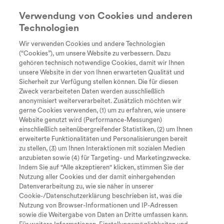
Verwendung von Cookies und anderen
Technologien
Suche
search
Wir verwenden Cookies und andere Technologien
Lexikon
Every Day
Diagnose
Therapie &
Lebe
(“Cookies”), um unsere Website zu verbessern. Dazu
Unstoppable
Behandlung
gehören technisch notwendige Cookies, damit wir Ihnen
Aufsättigungsdosis
Tastaturkürzel zur Bedienung der
unsere Website in der von Ihnen erwarteten Qualität und
Sicherheit zur Verfügung stellen können. Die für diesen
Seite
Als Aufsättigungsdosis oder Initialdosis werden
Zweck verarbeiteten Daten werden ausschließlich
anonymisiert weiterverarbeitet. Zusätzlich möchten wir
die Medikamentengaben bezeichnet, die zu
gerne Cookies verwenden, (1) um zu erfahren, wie unsere
Beginn einer Therapie erfolgen und sich im
Website genutzt wird (Performance-Messungen)
einschließlich seitenübergreifender Statistiken, (2) um Ihnen
Zum Inhalt
I
zeitlichen Abstand und/oder Dosierung von den
erweiterte Funktionalitäten und Personalisierungen bereit
nachfolgenden Medikamentengaben
zu stellen, (3) um Ihnen Interaktionen mit sozialen Medien
M
Zum Hauptmenü
anzubieten sowie (4) für Targeting- und Marketingzwecke.
unterscheiden.
Indem Sie auf "Alle akzeptieren" klicken, stimmen Sie der
Nutzung aller Cookies und der damit einhergehenden
S
Seite durchsuchen
Datenverarbeitung zu, wie sie näher in unserer
Cookie-/Datenschutzerklärung beschrieben ist, was die
Nach oben springen
O
Nutzung von Browser-Informationen und IP-Adressen
Zurück zum Lexikon
sowie die Weitergabe von Daten an Dritte umfassen kann.